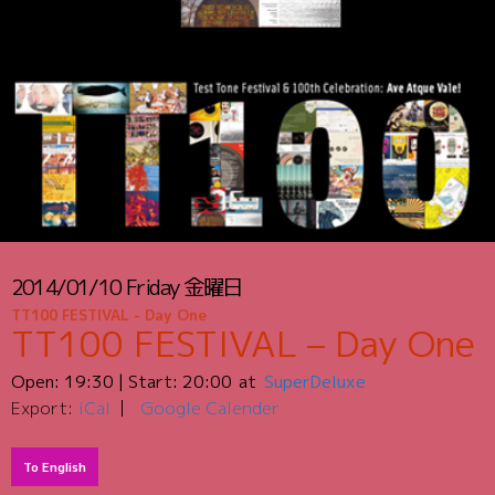
2014/01/10
Friday
金曜日
TT100 FESTIVAL - Day One
TT100 FESTIVAL – Day One
Open:
19:30
| Start:
20:00
SuperDeluxe
Export:
iCal
Google Calender
To English