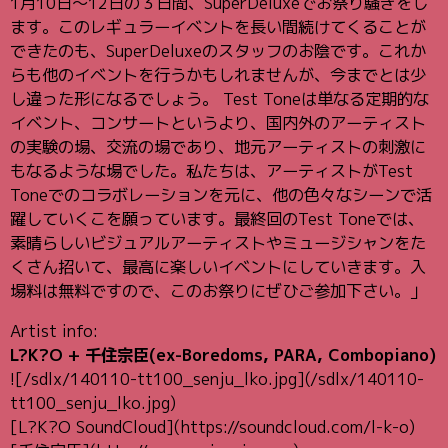
1月10日〜12日の３日間、SuperDeluxeでお祭り騒ぎをし
ます。このレギュラーイベントを長い間続けてくることが
できたのも、SuperDeluxeのスタッフのお陰です。これか
らも他のイベントを行うかもしれませんが、今までとは少
し違った形になるでしょう。 Test Toneは単なる定期的な
イベント、コンサートというより、国内外のアーティスト
の実験の場、交流の場であり、地元アーティストの刺激に
もなるような場でした。私たちは、アーティストがTest
Toneでのコラボレーションを元に、他の色々なシーンで活
躍していくこを願っています。最終回のTest Toneでは、
素晴らしいビジュアルアーティストやミュージシャンをた
くさん招いて、最高に楽しいイベントにしていきます。入
場料は無料ですので、このお祭りにぜひご参加下さい。」
Artist info:
L?K?O + 千住宗臣(ex-Boredoms, PARA, Combopiano)
![/sdlx/140110-tt100_senju_lko.jpg](/sdlx/140110-
tt100_senju_lko.jpg)
[L?K?O SoundCloud](https://soundcloud.com/l-k-o)