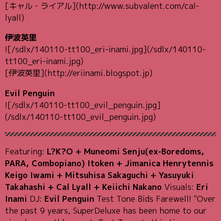
[キャル・ライアル](http://www.subvalent.com/cal-
lyall)
伊波英里
![/sdlx/140110-tt100_eri-inami.jpg](/sdlx/140110-
tt100_eri-inami.jpg)
[伊波英里](http://eriinami.blogspot.jp)
Evil Penguin
![/sdlx/140110-tt100_evil_penguin.jpg]
(/sdlx/140110-tt100_evil_penguin.jpg)
Featuring:
L?K?O + Muneomi Senju(ex-Boredoms,
PARA, Combopiano) Itoken + Jimanica Henrytennis
Keigo Iwami + Mitsuhisa Sakaguchi + Yasuyuki
Takahashi + Cal Lyall + Keiichi Nakano
Visuals:
Eri
Inami
DJ:
Evil Penguin
Test Tone Bids Farewell! "Over
the past 9 years, SuperDeluxe has been home to our