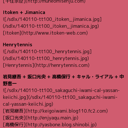
[千住宗臣](http://muneomisenju.com)
Itoken + Jimanica
![/sdlx/140110-tt100_itoken_jimanica.jpg]
(/sdlx/140110-tt100_itoken_jimanica.jpg)
[Itoken](http://www.itoken-web.com)
Henrytennis
![/sdlx/140110-tt100_henrytennis.jpg]
(/sdlx/140110-tt100_henrytennis.jpg)
[Henrytennis](http://henrytennis.com)
岩見継吾 + 坂口光央 + 高橋保行 + キャル・ライアル + 中
野恵一
![/sdlx/140110-tt100_sakaguchi-iwami-cal-yassan-
keiichi.jpg](/sdlx/140110-tt100_sakaguchi-iwami-
cal-yassan-keiichi.jpg)
[岩見継吾](http://keigoiwami.blog110.fc2.com)
[坂口光央](http://enjyaqu.main.jp)
[高橋保行](http://yasbone.blog.shinobi.jp)