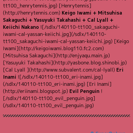
tt100_henrytennis.jpg) [Henrytennis]
(http://henrytennis.com)
Keigo Iwami + Mitsuhisa
Sakaguchi + Yasuyuki Takahashi + Cal Lyall +
Keiichi Nakano
![/sdlx/140110-tt100_sakaguchi-
iwami-cal-yassan-keiichi.jpg](/sdlx/140110-
tt100_sakaguchi-iwami-cal-yassan-keiichi.jpg) [Keigo
Iwami](http://keigoiwami.blog110.fc2.com)
[Mitsuhisa Sakaguchi](http://enjyaqu.main.jp)
[Yasuyuki Takahashi](http://yasbone.blog.shinobi.jp)
[Cal Lyall ](http://www.subvalent.com/cal-lyall)
Eri
Inami
![/sdlx/140110-tt100_eri-inami.jpg]
(/sdlx/140110-tt100_eri-inami.jpg) [Eri Inami]
(http://eriinami.blogspot.jp)
Evil Penguin
!
[/sdlx/140110-tt100_evil_penguin.jpg]
(/sdlx/140110-tt100_evil_penguin.jpg)