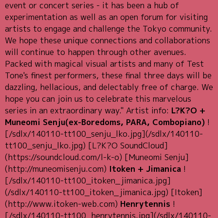
event or concert series - it has been a hub of
experimentation as well as an open forum for visiting
artists to engage and challenge the Tokyo community.
We hope these unique connections and collaborations
will continue to happen through other avenues.
Packed with magical visual artists and many of Test
Tone's finest performers, these final three days will be
dazzling, hellacious, and delectably free of charge. We
hope you can join us to celebrate this marvelous
series in an extraordinary way." Artist info:
L?K?O +
Muneomi Senju(ex-Boredoms, PARA, Combopiano)
!
[/sdlx/140110-tt100_senju_lko.jpg](/sdlx/140110-
tt100_senju_lko.jpg) [L?K?O SoundCloud]
(https://soundcloud.com/l-k-o) [Muneomi Senju]
(http://muneomisenju.com)
Itoken + Jimanica
!
[/sdlx/140110-tt100_itoken_jimanica.jpg]
(/sdlx/140110-tt100_itoken_jimanica.jpg) [Itoken]
(http://www.itoken-web.com)
Henrytennis
!
[/sdlx/140110-tt100_henrytennis.jpg](/sdlx/140110-