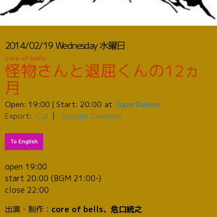
2014/02/19
Wednesday
水曜日
core of bells
怪物さんと退屈くんの12ヵ
月
Open:
19:00
| Start:
20:00
SuperDeluxe
Export:
iCal
Google Calender
To English
open 19:00
start 20:00 (BGM 21:00-)
close 22:00
出演・制作：
core of bells、危口統之