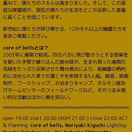
重ねて、僕たちのスキルは高まりました。そして、この退
屈な降霊術が、現在の僕たちの生活をどこか反映した普遍
に届くことを信じています。
新世紀に僕たちが呼び寄せる、12かそれ以上の幽霊たちを
是非ご高覧ください。
core of bellsとは？
2003年に湘南で結成。四方八方に飛び散ろうとする音楽性
を乾いた手管で練り込んだ屋台骨が、生まれ育った湘南の
気候をたっぷり反映させた舞台演出により、船幽霊の柄杓
的に沈められた果ての藻くずを体現する5人組。録音、映画
制作、ワークショップ、お泊まりキャンプ、ホルモン屋及
びホームセンターのフィールドワークなど、そのつまみ食
い的な活動はほかに類を見ない。
open 19:00 start 20:00 (BGM 21:00-) close 22:00 ACT
& Planning:
core of bells, Noriyuki Kiguchi
Lighting: