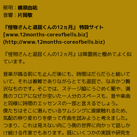
照明：
横原由祐
音響：
片岡敬
『怪物さんと退屈くんの12ヵ月』 特設サイト
[www.12months-coreofbells.biz]
(http://www.12months-coreofbells.biz)
『怪物さんと退屈くんの12ヵ月』は降霊術と極めてよく似
ています。
音楽が鳴る前にも止んだ後にも、時間はだらだらと続いて
いて、それは複雑でありながらとても退屈で、なおかつ贅
沢なものです。そこでは、ステージ脇にうごめく闇や、満
員のフロアになぜか空いた一人分のスペースも、音や楽曲
と同様に時間のエッセンスの一部と言えるでしょう。
僕たちはそこに潜んでいるサムシングに直接触れるため、
気配の移り変わりを使って作曲を試みようと考えました。
つまり、これは見えない向こう側の世界に向かって話しか
け続ける作業でもあります。既にいくつかの実践や研究を