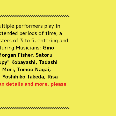
ultiple performers play in
tended periods of time, a
ters of 3 to 5, entering and
aturing Musicians:
Gino
organ Fisher, Satoru
upy" Kobayashi, Tadashi
i Mori, Tomoo Nagai,
 Yoshihiko Takeda, Risa
an details and more, please