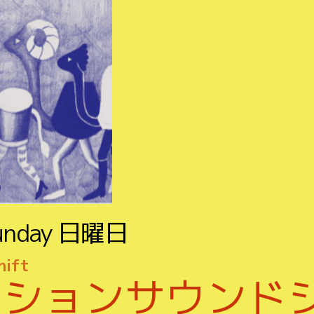
unday
日曜日
hift
ッションサウンド