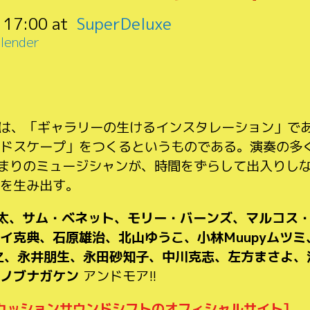
:
17:00
SuperDeluxe
lender
ンセプトは、「ギャラリーの生けるインスタレーション」
ドスケープ」をつくるというものである。演奏の多
100人あまりのミュージシャンが、時間をずらして出入り
を生み出す。
太、サム・ベネット、モリー・バーンズ、マルコス
イ克典、石原雄治、北山ゆうこ、小林Muupyムツ
之、永井朋生、永田砂知子、中川克志、左方まさよ、
ノブナガケン
アンドモア!!
カッションサウンドシフトのオフィシャルサイト]