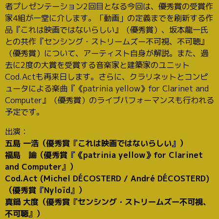
者プレゼンテーション2回目となる今回は、優秀賞の受賞作
家4組が一堂に介します。「動画」の定義までを刷新する作
品『これは映画ではないらしい』（優秀賞）、坂本龍一氏
との共作『センシング・ストリームズー不可視、不可聴』
（優秀賞）について、アーティスト自身が解説。また、過
去に2度の大賞を受賞する音楽家と建築家のユニット
Cod.Actも再来日します。さらに、クラリネットとコンピ
ュータによる楽曲『《patrinia yellow》for Clarinet and
Computer』（優秀賞）のライブパフォーマンスも行われる
予定です。
出演：
五島 一浩（優秀賞『これは映画ではないらしい』）
福島 諭（優秀賞『《patrinia yellow》for Clarinet
and Computer』）
Cod.Act (Michel DÉCOSTERD / André DÉCOSTERD)
（優秀賞『Nyloïd』）
真鍋 大度（優秀賞『センシング・ストリームズー不可視、
不可聴』）