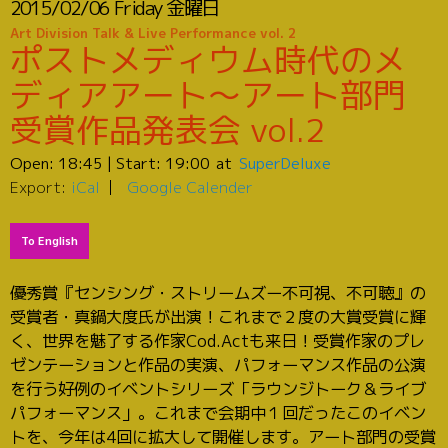
2015/02/06
Friday
金曜日
Art Division Talk & Live Performance vol. 2
ポストメディウム時代のメ
ディアアート～アート部門
受賞作品発表会 vol.2
Open:
18:45
| Start:
19:00
SuperDeluxe
Export:
iCal
Google Calender
To English
優秀賞『センシング・ストリームズー不可視、不可聴』の
受賞者・真鍋大度氏が出演！これまで２度の大賞受賞に輝
く、世界を魅了する作家Cod.Actも来日！受賞作家のプレ
ゼンテーションと作品の実演、パフォーマンス作品の公演
を行う好例のイベントシリーズ「ラウンジトーク＆ライブ
パフォーマンス」。これまで会期中１回だったこのイベン
トを、今年は4回に拡大して開催します。アート部門の受賞