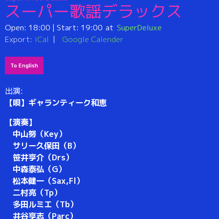
スーパー歌謡デラックス
Open:
18:00
| Start:
19:00
SuperDeluxe
Export:
iCal
Google Calender
To English
出演:
【唄】ギャランティーク和恵
【演奏】
中山努（Key）
サリー久保田（B）
笹井亨介（Drs）
中森泰弘（G）
松本健一（Sax,Fl）
二村亮（Tp）
多田ルミエ（Tb）
井谷亨志（Parc）