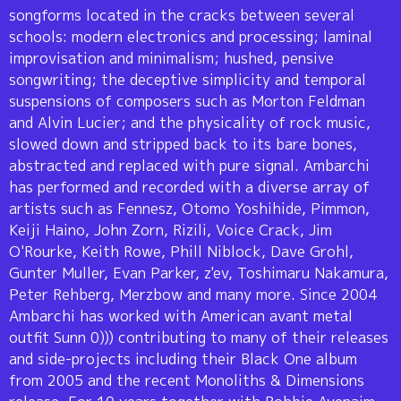
songforms located in the cracks between several
schools: modern electronics and processing; laminal
improvisation and minimalism; hushed, pensive
songwriting; the deceptive simplicity and temporal
suspensions of composers such as Morton Feldman
and Alvin Lucier; and the physicality of rock music,
slowed down and stripped back to its bare bones,
abstracted and replaced with pure signal. Ambarchi
has performed and recorded with a diverse array of
artists such as Fennesz, Otomo Yoshihide, Pimmon,
Keiji Haino, John Zorn, Rizili, Voice Crack, Jim
O'Rourke, Keith Rowe, Phill Niblock, Dave Grohl,
Gunter Muller, Evan Parker, z'ev, Toshimaru Nakamura,
Peter Rehberg, Merzbow and many more. Since 2004
Ambarchi has worked with American avant metal
outfit Sunn 0))) contributing to many of their releases
and side-projects including their Black One album
from 2005 and the recent Monoliths & Dimensions