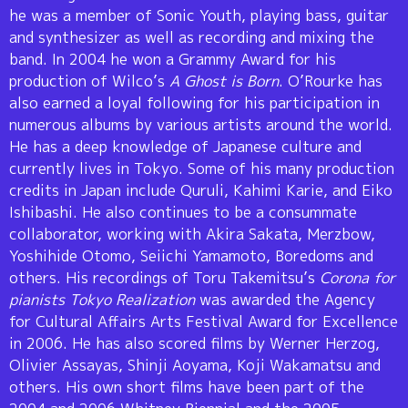
he was a member of Sonic Youth, playing bass, guitar
and synthesizer as well as recording and mixing the
band. In 2004 he won a Grammy Award for his
production of Wilco’s
A Ghost is Born
. O’Rourke has
also earned a loyal following for his participation in
numerous albums by various artists around the world.
He has a deep knowledge of Japanese culture and
currently lives in Tokyo. Some of his many production
credits in Japan include Quruli, Kahimi Karie, and Eiko
Ishibashi. He also continues to be a consummate
collaborator, working with Akira Sakata, Merzbow,
Yoshihide Otomo, Seiichi Yamamoto, Boredoms and
others. His recordings of Toru Takemitsu’s
Corona for
pianists Tokyo Realization
was awarded the Agency
for Cultural Affairs Arts Festival Award for Excellence
in 2006. He has also scored films by Werner Herzog,
Olivier Assayas, Shinji Aoyama, Koji Wakamatsu and
others. His own short films have been part of the