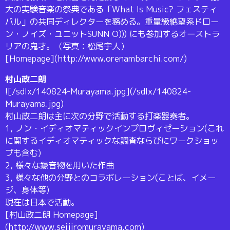
大の実験音楽の祭典である「What Is Music? フェスティ
バル」の共同ディレクターを務める。重量級絶望系ドロー
ン・ノイズ・ユニットSUNN O))) にも参加するオーストラ
リアの鬼才。（写真：松尾宇人）
[Homepage](http://www.orenambarchi.com/)
村山政二朗
![/sdlx/140824-Murayama.jpg](/sdlx/140824-
Murayama.jpg)
村山政二朗は主に次の分野で活動する打楽器奏者。
1, ノン・イディオマティックインプロヴィゼーション(これ
に関するイディオマティックな調査ならびにワークショッ
プも含む)
2, 様々な録音物を用いた作曲
3, 様々な他の分野とのコラボレーション(ことば、イメー
ジ、身体等)
現在は日本で活動。
[村山政二朗 Homepage]
(http://www.seijiromurayama.com)