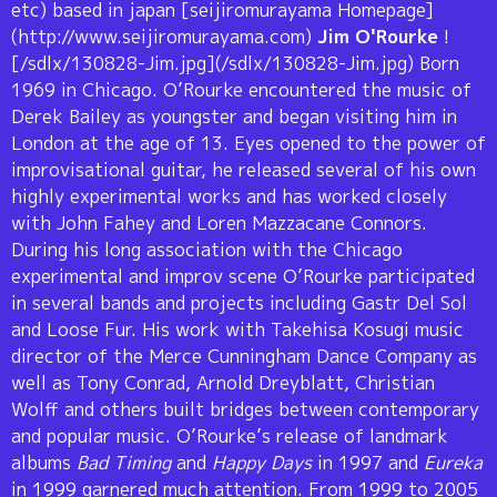
etc) based in japan [seijiromurayama Homepage]
(http://www.seijiromurayama.com)
Jim O'Rourke
!
[/sdlx/130828-Jim.jpg](/sdlx/130828-Jim.jpg) Born
1969 in Chicago. O’Rourke encountered the music of
Derek Bailey as youngster and began visiting him in
London at the age of 13. Eyes opened to the power of
improvisational guitar, he released several of his own
highly experimental works and has worked closely
with John Fahey and Loren Mazzacane Connors.
During his long association with the Chicago
experimental and improv scene O’Rourke participated
in several bands and projects including Gastr Del Sol
and Loose Fur. His work with Takehisa Kosugi music
director of the Merce Cunningham Dance Company as
well as Tony Conrad, Arnold Dreyblatt, Christian
Wolff and others built bridges between contemporary
and popular music. O’Rourke’s release of landmark
albums
Bad Timing
and
Happy Days
in 1997 and
Eureka
in 1999 garnered much attention. From 1999 to 2005