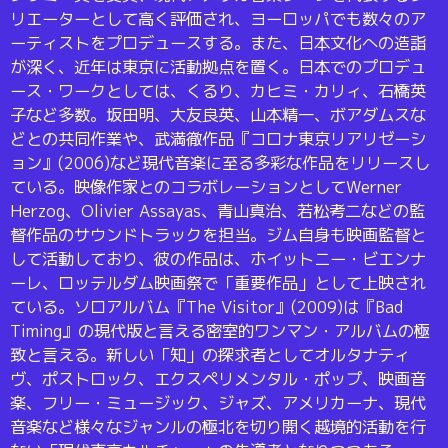
リエーターとして高く評価され、ヨーロッパでも数々のア
ーティストをプロデュースする。また、日本文化への造詣
が深く、近年は東京に活動拠点を置く。日本でのプロデュ
ース・ワークとしては、くるり、カヒミ・カリィ、石橋英
子など多数。坂田明、大友良英、山本精一、ボアダムスな
どとの共同作業や、武満徹作品『コロナ東京リアリゼーシ
ョン』(2006)など現代音楽に至る多彩な作品をリリースし
ている。映像作家とのコラボレーションとしてWerner
Herzog、Olivier Assayas、青山真治、若松考二などの監
督作品のサウンドトラックを担当。ジム自身も映画監督と
して活動しており、彼の作品は、ホイットニー・ビエンナ
ーレ、ロッテルダム映画祭で「重要作品」として上映され
ている。ソロアルバム『The Visitor』(2009)は『Bad
Timing』の現代版と言える密室的ワンマン・アルバムの極
致と言える。新しい「知」の探求者としてオルタナティ
ヴ、ポストロック、エクスペリメンタル・ポップ、映画音
楽、フリー・ミュージック、ジャズ、アメリカーナ、現代
音楽など様々なジャンルの極北を切り開く越境的活動を行