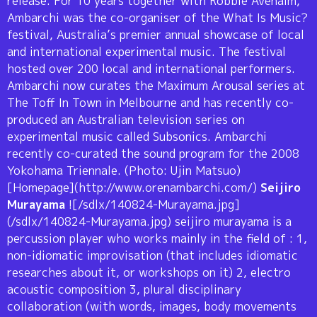
release. For 10 years together with Robbie Avenaim,
Ambarchi was the co-organiser of the What Is Music?
festival, Australia’s premier annual showcase of local
and international experimental music. The festival
hosted over 200 local and international performers.
Ambarchi now curates the Maximum Arousal series at
The Toff In Town in Melbourne and has recently co-
produced an Australian television series on
experimental music called Subsonics. Ambarchi
recently co-curated the sound program for the 2008
Yokohama Triennale. (Photo: Ujin Matsuo)
[Homepage](http://www.orenambarchi.com/)
Seijiro
Murayama
![/sdlx/140824-Murayama.jpg]
(/sdlx/140824-Murayama.jpg) seijiro murayama is a
percussion player who works mainly in the field of : 1,
non-idiomatic improvisation (that includes idiomatic
researches about it, or workshops on it) 2, electro
acoustic composition 3, plural disciplinary
collaboration (with words, images, body movements