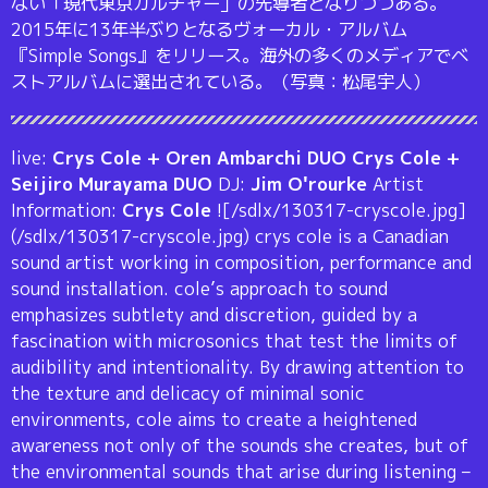
ない「現代東京カルチャー」の先導者となりつつある。
2015年に13年半ぶりとなるヴォーカル・アルバム
『Simple Songs』をリリース。海外の多くのメディアでベ
ストアルバムに選出されている。（写真：松尾宇人）
live:
Crys Cole + Oren Ambarchi DUO Crys Cole +
Seijiro Murayama DUO
DJ:
Jim O'rourke
Artist
Information:
Crys Cole
![/sdlx/130317-cryscole.jpg]
(/sdlx/130317-cryscole.jpg) crys cole is a Canadian
sound artist working in composition, performance and
sound installation. cole’s approach to sound
emphasizes subtlety and discretion, guided by a
fascination with microsonics that test the limits of
audibility and intentionality. By drawing attention to
the texture and delicacy of minimal sonic
environments, cole aims to create a heightened
awareness not only of the sounds she creates, but of
the environmental sounds that arise during listening –