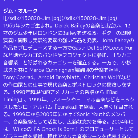
ジム・オルーク
![/sdlx/130828-Jim.jpg](/sdlx/130828-Jim.jpg)
1969年シカゴ生まれ。Derek Baileyの音楽と出会い、13
才のジム少年はロンドンにBaileyを訪ねる。ギターの即興
演奏に開眼し実験的要素の強い作品を発表、John Faheyの
作品をプロデュースする一方でGastr Del SolやLoose Fur
など地元シカゴのバンドやプロジェクトに参加、「シカゴ
音響系」と呼ばれるカテゴリーを確立する。一方で、小杉
武久と共に Merce Cunningham舞踏団の音楽を担当、
Tony Conrad、Arnold Dreyblatt、Christian Wolffなど
の作曲家との仕事で現代音楽とポストロックの橋渡しをす
る。1998年超現代的アメリカーナの系譜から『Bad
Timing』、1999年、フォークやミニマル音楽などをミック
スしたソロ・アルバム『Eureka』を発表、大きく注目され
る。1999年から2005年にかけてSonic Youthのメンバ
ー、音楽監督として活動し、広範な支持を得る。2004年に
は、Wilcoの『A Ghost Is Born』のプロデューサーとして
グラミー賞を受賞、現代アメリカ音楽シーンを代表するク