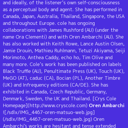
and ideally, of the listener’s own self-consciousness
as a perceptual body and agent. She has performed in
Canada, Japan, Australia, Thailand, Singapore, the USA
and throughout Europe. cole has ongoing
collaborations with James Rushford (AU) (under the
name Ora Clementi) and with Oren Ambarchi (AU). She
has also worked with Keith Rowe, Lance Austin Olsen,
Jamie Drouin, Mathieu Ruhlmann, Tetuzi Akiyama, Seiji
Morimoto, Anthea Caddy, echo ho, Tim Olive and
many more. Cole’s work has been published on labels
Black Truffle (AU), Penultimate Press (UK), Touch (UK),
MeGO (AT), caduc (CA), Bocian (PL), Another Timbre
(UK) and Infrequency editions (CA/DE). She has
exhibited in Canada, Czech Republic, Germany,
Denmark, Sweden, the UK and Thailand. [Crys Cole
Homepage](http://www.cryscole.com)
Oren Ambarchi
![/sdlx/IMG_4467-oren-matsuo-web.jpg]
(/sdlx/IMG_4467-oren-matsuo-web.jpg) Oren
Ambarchi's works are hesitant and tense extended