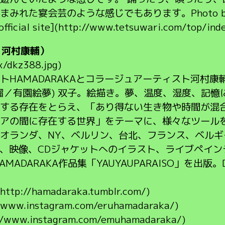
れた宴会芸のような感じでもあります。Photo by Ma
l site](http://www.tetsuwari.com/top/inde
A＋河村康輔）
x/dkz388.jpg)
トHAMADARAKAとコラージュアーティスト河村康
瑠／有園絵夢) 双子。絵描き。夢、温度、湿度、記
する存在をとらえ、「あり得ない生き物や時間が混
アの間に存在する世界」をテーマに、様々なツール
オランダ、NY、ベルリン、台北、フランス、ベル
ョン、映像、CDジャケットへのイラスト、ライブペイ
HAMADARAKA作品集「YAUYAUPARAISO」を出版。D.
ttp://hamadaraka.tumblr.com/)
//www.instagram.com/eruhamadaraka/)
://www.instagram.com/emuhamadaraka/)