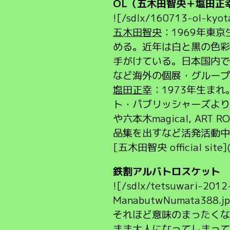
OL（五木田智央＋塩田正
![/sdlx/160713-ol-kyot
五木田智央
：1969年東
める。近年は白と黒の色彩
手がけている。日本国内で
など海外の個展・グループ
塩田正幸
：1973年生まれ
ト・パブリッシャーズより出
や六本木magical, ART
品集を出すなど活発活動中。Ph
[五木田智央 official site]
鉄割アルバトロスケット
![/sdlx/tetsuwari-201
ManabutwNumata388.jp
それほど意味のまったくな
まま大人になってしまって