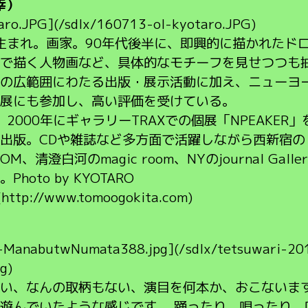
幸）
aro.JPG](/sdlx/160713-ol-kyotaro.JPG)
京生まれ。画家。90年代後半に、即興的に描かれたド
で描く人物画など、具体的なモチーフを見せつつも
の広範囲にわたる出版・展示活動に加え、ニューヨ
展にも参加し、高い評価を受けている。
。2000年にギャラリーTRAXでの個展「NPEAKE
版。CDや雑誌など多方面で活躍しながら西新宿のレコ
 ROOM、清澄白河のmagic room、NYのjournal 
oto by KYOTARO
(http://www.tomoogokita.com)
2-ManabutwNumata388.jpg](/sdlx/tetsuwari-20
g)
い、なんの取柄もない、演目を何本か、おこないま
遊んでいたような感じです。 踊ったり、唄ったり、