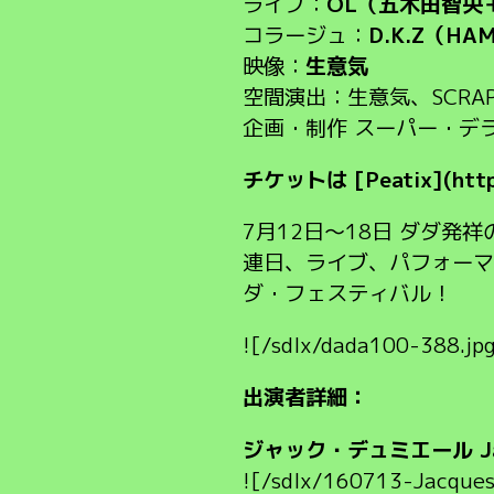
ライブ：
OL（五木田智央
コラージュ：
D.K.Z（H
映像：
生意気
空間演出：生意気、SCRAP
企画・制作 スーパー・デ
チケットは [Peatix](http:
7月12日〜18日 ダダ
連日、ライブ、パフォーマ
ダ・フェスティバル！
![/sdlx/dada100-388.jp
出演者詳細：
ジャック・デュミエール Jac
![/sdlx/160713-Jacque