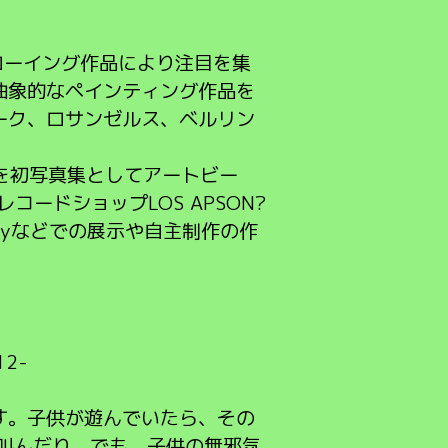
ローイング作品により注目を集
抽象的なペインティング作品を
ーク、ロサンゼルス、ベルリン
R」を初写真集としてアートビー
ードショップLOS APSON?
Galleryなどでの展示や自主制作の作
12-
す。子供が遊んでいたら、その
叫んだり、でも、子供の無邪気