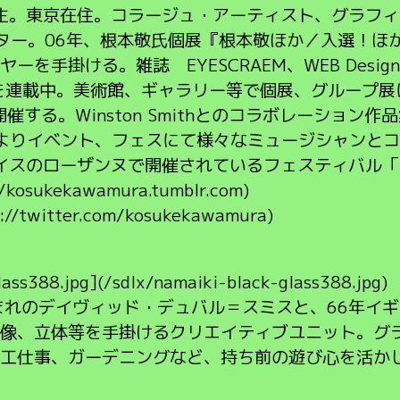
県生。東京在住。コラージュ・アーティスト、グラフィッ
レクター。06年、根本敬氏個展『根本敬ほか／入選！
手掛ける。雑誌 EYESCRAEM、WEB Designi
を連載中。美術館、ギャラリー等で個展、グループ展
を開催する。Winston Smithとのコラボレーション作
1年よりイベント、フェスにて様々なミュージシャンと
スイスのローザンヌで開催されているフェスティバル「
kosukekawamura.tumblr.com)
//twitter.com/kosukekawamura)
lass388.jpg](/sdlx/namaiki-black-glass388.jpg)
まれのデイヴィッド・デュバル＝スミスと、66年イ
像、立体等を手掛けるクリエイティブユニット。グ
大工仕事、ガーデニングなど、持ち前の遊び心を活か