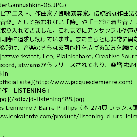
terGannushkin-08.JPG)
ピアニスト、作曲家 / 即興演奏家。伝統的な作曲
音楽」として扱われない「詩」や「日常に潜む音 /
取り入れてきました。これまでにアンサンブルや声
同時に追求し続けています。また自らとは非常に異
数設け、音楽のさらなる可能性を広げる試みを続けていま
, jazzwerkstatt, Leo, Plainisphare, Creative Sour
Unit Record, stv/amsからリリースされており、楽譜
kin
l site](http://www.jacquesdemierre.com)
新作「
LISTENING
」
jpg](/sdlx/jd-listening388.jpg)
cques Demierre / Barre Phillips（本 274頁
ww.lenkalente.com/product/listening-d-urs-lei