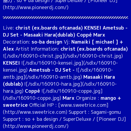
協力 : so + ba design / SuperDeluxe / [Pioneer DJ]
(http://www.pioneerdj.com/)
Live:
christ (ex.boards ofcanada) KENSEI Ametsub -
DJ Set - Masaaki Hara(dublab) Coppé Marx
Decoration:
so-ba design
Vj:
Namaiki [ michael ] +
Alex
Artist Information:
christ (ex.boards ofcanada)
![/sdlx/160910-christ.jpg](/sdlx/160910-christ.jpg)
KENSEI
![/sdlx/160910-kensei.jpg](/sdlx/160910-
kensei.jpg)
Ametsub - DJ Set -
![/sdlx/160910-
amtb.jpg](/sdlx/160910-amtb.jpg)
Masaaki Hara
(dublab)
![/sdlx/160910-hara.jpg](/sdlx/160910-
hara.jpg)
Coppé
![/sdlx/160910-coppe.jpg]
(/sdlx/160910-coppe.jpg)
Marx
Organize :
mango +
sweetrice
Official HP : [www.sweetrice.com]
(http://www.sweetrice.com) Support : Sagami-gomu
Support : so + ba design / SuperDeluxe / [Pioneer DJ]
(http://www.pioneerdj.com/)