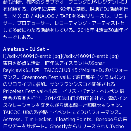
動も開始、都内のクラブでオープニングDJやレジデントDJ
を経験する。89年に渡英。92年に渡豪。現地でDJ活動を行
う。MIX CD / ANALOG / TAPEを多数リリースし、リミキ
サー、プロデューサー、レコーディング・アーティストと
して多岐にわたる活動をしている。2016年は活動30周年イ
ヤーでもある。
Ametsub – DJ Set –
![/sdlx/160910-amtb.jpg](/sdlx/160910-amtb.jpg)
東京を拠点に活動。昨年はアイスランドのSonar
Reykjavikに出演。TAICOCLUB’15でMbira+DJのパフォー
マンス。Greenroom Festivalにて原田郁子（クラムボン）
のソロライブに参加。サンフランシスコで開催される
Priceless Festivalへ出演。イリス・ヴァン・ヘルペン 展
示会の音楽を担当。2014年は山口の野田神社で、霧のイン
スタレーションを交えながら坂本龍一と即興セッション。
TAICOCLUBの渋谷路上イベントにてDJパフォーマンス。
Actress、Tim Hecker、Floating Points、Bonoboらの来
日ツアーをサポート。GhostlyからリリースされたTycho