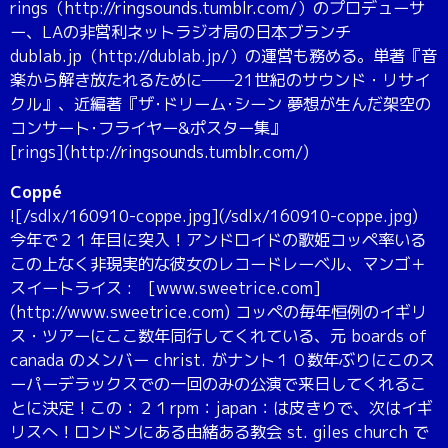
rings（http://ringsounds.tumblr.com/）のプロデューサ
ー、LAの非営利ネットラジオ局の日本ブランチ
dublab.jp（http://dublab.jp/）の運営も務める。単著『音
楽から解き放たれるために──21世紀のサウンド・リサイ
クル』、近編著『ザ･ドリーム･シーン 夢想が生んだ架空の
コンサート･フライヤー&ポスター集』
[rings](http://ringsounds.tumblr.com/)
Coppé
![/sdlx/160910-coppe.jpg](/sdlx/160910-coppe.jpg)
今年で２１年目に突入！アンドロイドの歌姫コッペ率いる
この上なく非現実的な彼女のレコードレーベル、マンゴ＋
スイートライス : [www.sweetrice.com]
(http://www.sweetrice.com) コッペの毎年恒例のイギリ
ス・ツアーにここ数年同行してくれている、元 boards of
canada のメンバー christ. がナント１０数年ぶりにこのス
ーパーデラックスでの一回のみの公演で来日してくれるこ
とに決定！この：２１rpm：japan：は皮きりで、次はイギ
リスへ！ロンドンにある由緒ある教会 st. giles church で