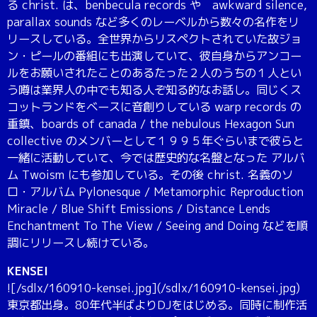
る christ. は、benbecula records や awkward silence,
parallax sounds など多くのレーベルから数々の名作をリ
リースしている。全世界からリスペクトされていた故ジョ
ン・ピールの番組にも出演していて、彼自身からアンコー
ルをお願いされたことのあるたった２人のうちの１人とい
う噂は業界人の中でも知る人ぞ知る的なお話し。同じくス
コットランドをベースに音創りしている warp records の
重鎮、boards of canada / the nebulous Hexagon Sun
collective のメンバーとして１９９５年ぐらいまで彼らと
一緒に活動していて、今では歴史的な名盤となった アルバ
ム Twoism にも参加している。その後 christ. 名義のソ
ロ・アルバム Pylonesque / Metamorphic Reproduction
Miracle / Blue Shift Emissions / Distance Lends
Enchantment To The View / Seeing and Doing などを順
調にリリースし続けている。
KENSEI
![/sdlx/160910-kensei.jpg](/sdlx/160910-kensei.jpg)
東京都出身。80年代半ばよりDJをはじめる。同時に制作活