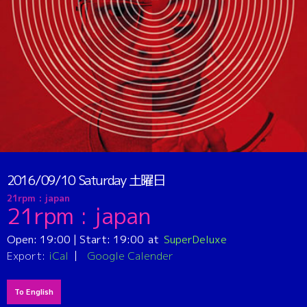
2016/09/10
Saturday
土曜日
21rpm : japan
21rpm : japan
Open:
19:00
| Start:
19:00
SuperDeluxe
Export:
iCal
Google Calender
To English