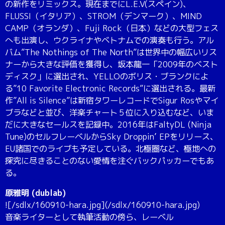
の新作をリミックス。現在までにL.E.V(スペイン)、
FLUSSI（イタリア）、STROM（デンマーク）、MIND
CAMP（オランダ）、Fuji Rock（日本）などの大型フェス
へも出演し、ウクライナやベトナムでの演奏も行う。アル
バム”The Nothings of The North”は世界中の幅広いリス
ナーから大きな評価を獲得し、坂本龍一「2009年のベスト
ディスク」に選出され、YELLOのボリス・ブランクによ
る”10 Favorite Electronic Records”に選出される。最新
作”All is Silence”は新宿タワーレコードでSigur Rosやマイ
ブラなどと並び、洋楽チャート５位に入り込むなど、いま
だに大きなセールスを記録中。2016年はFaltyDL (Ninja
Tune)のセルフレーベルからSky Droppin’ EPをリリース、
EU諸国でのライブも予定している。北極圏など、極地への
探究に尽きることのない愛情を注ぐバックパッカーでもあ
る。
原雅明 (dublab)
![/sdlx/160910-hara.jpg](/sdlx/160910-hara.jpg)
音楽ライターとして執筆活動の傍ら、レーベル