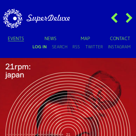
EVENTS
NEWS
MAP
CONTACT
LOG IN
SEARCH
RSS
TWITTER
INSTAGRAM