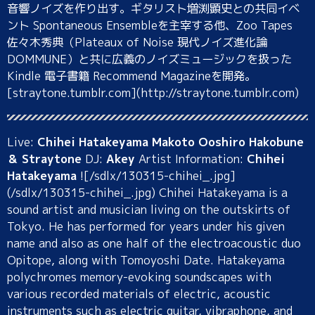
音響ノイズを作り出す。ギタリスト増渕顕史との共同イベ
ント Spontaneous Ensembleを主宰する他、Zoo Tapes
佐々木秀典（Plateaux of Noise 現代ノイズ進化論
DOMMUNE）と共に広義のノイズミュージックを扱った
Kindle 電子書籍 Recommend Magazineを開発。
[straytone.tumblr.com](http://straytone.tumblr.com)
Live:
Chihei Hatakeyama
Makoto Ooshiro Hakobune
＆ Straytone
DJ:
Akey
Artist Information:
Chihei
Hatakeyama
![/sdlx/130315-chihei_.jpg]
(/sdlx/130315-chihei_.jpg) Chihei Hatakeyama is a
sound artist and musician living on the outskirts of
Tokyo. He has performed for years under his given
name and also as one half of the electroacoustic duo
Opitope, along with Tomoyoshi Date. Hatakeyama
polychromes memory-evoking soundscapes with
various recorded materials of electric, acoustic
instruments such as electric guitar, vibraphone, and