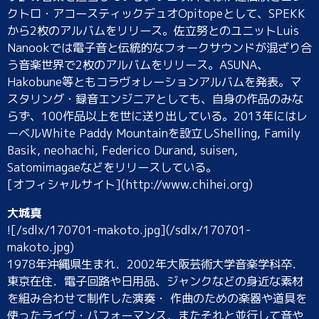
クトロ・アコースティックデュオOpitopeとして、SPEKK
から2枚のアルバムをリリース。佐立努とのユニットLuis
Nanookでは電子音と伝統的なフォークサウンドが混ざり合
う音楽世界で2枚のアルバムをリリース。ASUNA、
Hakobune等ともコラヴォレーションアルバムを発表。マ
スタリング・録音エンジニアとしても、自身の作品のみな
らず、100作品以上を世に送り出している。2013年にはレ
ーベルWhite Paddy Mountainを設立しShelling, Family
Basik, neohachi, Federico Durand, suisen,
Satomimagaeなどをリリースしている。
[オフィシャルサイト](http://www.chihei.org)
大城真
![/sdlx/170701-makoto.jpg](/sdlx/170701-
makoto.jpg)
1978年沖縄県生まれ．2002年大阪芸術大学音楽学科卒．
東京在住．電子回路や日用品、ジャンクなどの身近な素材
を組み合わせて制作した演奏・ 作曲のための楽器や道具を
使ったライヴ・パフォーマンス，またそれと並行して音や