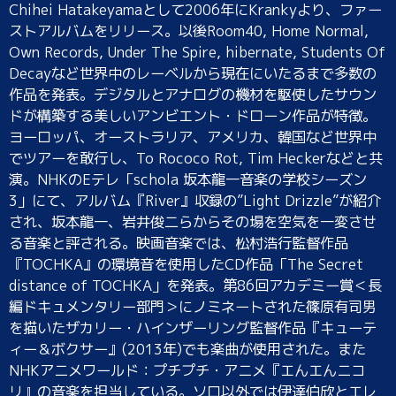
Chihei Hatakeyamaとして2006年にKrankyより、ファー
ストアルバムをリリース。以後Room40, Home Normal,
Own Records, Under The Spire, hibernate, Students Of
Decayなど世界中のレーベルから現在にいたるまで多数の
作品を発表。デジタルとアナログの機材を駆使したサウン
ドが構築する美しいアンビエント・ドローン作品が特徴。
ヨーロッパ、オーストラリア、アメリカ、韓国など世界中
でツアーを敢行し、To Rococo Rot, Tim Heckerなどと共
演。NHKのEテレ「schola 坂本龍一音楽の学校シーズン
3」にて、アルバム『River』収録の”Light Drizzle”が紹介
され、坂本龍一、岩井俊二らからその場を空気を一変させ
る音楽と評される。映画音楽では、松村浩行監督作品
『TOCHKA』の環境音を使用したCD作品「The Secret
distance of TOCHKA」を発表。第86回アカデミー賞＜長
編ドキュメンタリー部門＞にノミネートされた篠原有司男
を描いたザカリー・ハインザーリング監督作品『キューテ
ィー＆ボクサー』(2013年)でも楽曲が使用された。また
NHKアニメワールド：プチプチ・アニメ『エんエんニコ
リ』の音楽を担当している。ソロ以外では伊達伯欣とエレ