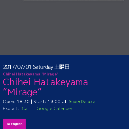
2017/07/01
Saturday
土曜日
Chihei Hatakeyama "Mirage"
Chihei Hatakeyama
“Mirage”
Open:
18:30
| Start:
19:00
SuperDeluxe
Export:
iCal
Google Calender
To English