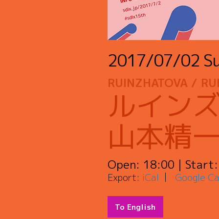
2017/07/02
S
RUINZHATOVA / RUI
ルインズ波
山本精
Open:
18:00
| Start
Export:
iCal
Google Ca
To English