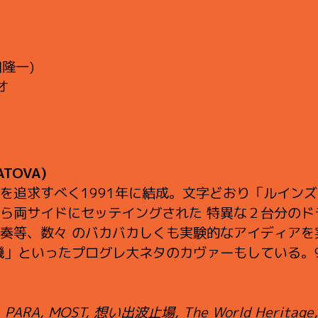
隆一)
オ
TOVA)
を追求すべく1991年に結成。文字どおり「ルインズ
ら両サイドにセッテイングされた 特異な２台分のド
奏等、数々 のバカバカしくも実験的なアイディアを
機」といったプログレ大ネタのカヴァーもしている。91
, PARA, MOST, 想い出波止場, The World Heritag