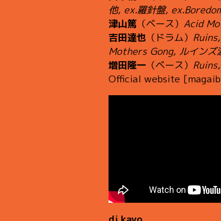
他, ex.羅針盤, ex.Boredo
津山篤
（ベース）
Acid 
吉田達也
（ドラム）
Ruins
Mothers Gong, ルイ
増田隆一
（ベース）
Ruin
Official website [maga
dj kayo