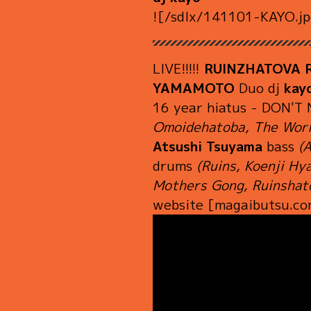
![/sdlx/141101-KAYO.jp
LIVE!!!!!
RUINZHATOVA
YAMAMOTO
Duo dj
kay
16 year hiatus - DON'T
Omoidehatoba, The World
Atsushi Tsuyama
bass
(
drums
(Ruins, Koenji Hy
Mothers Gong, Ruinshato
website [magaibutsu.co