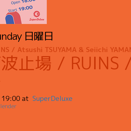
unday
日曜日
NS / Atsushi TSUYAMA & Seiichi YAM
止場 / RUINS
一
:
19:00
SuperDeluxe
lender