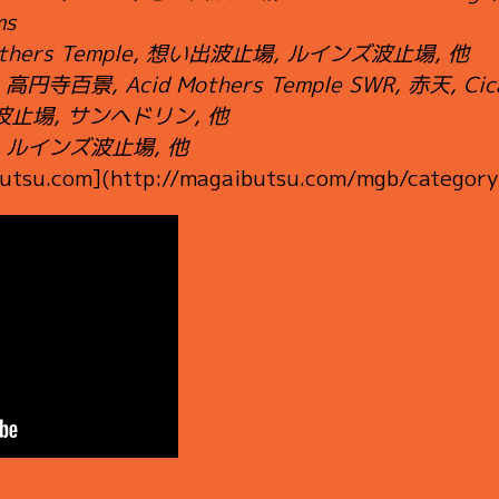
ms
Mothers Temple, 想い出波止場, ルインズ波止場, 他
, 高円寺百景, Acid Mothers Temple SWR, 赤天, Cicala
ンズ波止場, サンヘドリン, 他
s, ルインズ波止場, 他
ibutsu.com](http://magaibutsu.com/mgb/category