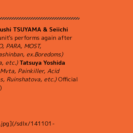
ushi TSUYAMA & Seiichi
nit's performs again after
O, PARA, MOST,
ashinban, ex.Boredoms)
, etc.)
Tatsuya Yoshida
Mvta, Painkiller, Acid
s, Ruinshatova, etc.)
Official
)
jpg](/sdlx/141101-