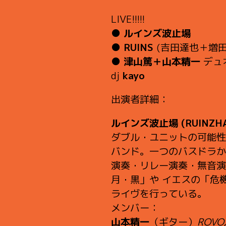
LIVE!!!!!
●
ルインズ波止場
●
RUINS
(吉田達也＋増田
●
津山篤＋山本精一
デュ
dj
kayo
出演者詳細：
ルインズ波止場 (RUINZHA
ダブル・ユニットの可能性
バンド。一つのバスドラか
演奏・リレー演奏・無音演
月・黒」や イエスの「危
ライヴを行っている。
メンバー：
山本精一
（ギター）
ROVO