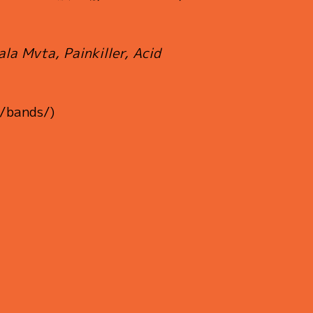
 Mvta, Painkiller, Acid
/bands/)