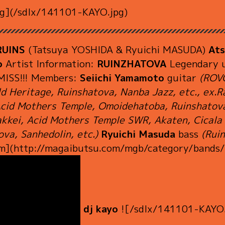
g](/sdlx/141101-KAYO.jpg)
RUINS
(Tatsuya YOSHIDA & Ryuichi MASUDA)
Ats
o
Artist Information:
RUINZHATOVA
Legendary u
 MISS!!! Members:
Seiichi Yamamoto
guitar
(ROV
 Heritage, Ruinshatova, Nanba Jazz, etc., ex.R
Acid Mothers Temple, Omoidehatoba, Ruinshatova
akkei, Acid Mothers Temple SWR, Akaten, Cicala 
va, Sanhedolin, etc.)
Ryuichi Masuda
bass
(Ruin
m](http://magaibutsu.com/mgb/category/bands/
dj kayo
![/sdlx/141101-KAYO.