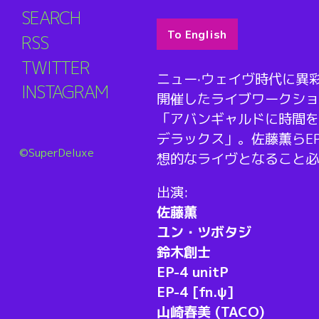
SEARCH
To English
RSS
TWITTER
ニュー·ウェイヴ時代に異彩
INSTAGRAM
開催したライブワークショ
「アバンギャルドに時間を
デラックス」。佐藤薫らE
©SuperDeluxe
想的なライヴとなること必
出演:
佐藤薫
ユン・ツボタジ
鈴木創士
EP-4 unitP
EP-4 [fn.ψ]
山崎春美 (TACO)