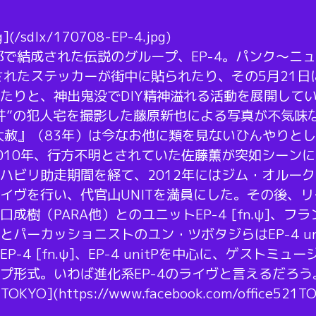
g](/sdlx/170708-EP-4.jpg)
都で結成された伝説のグループ、EP-4。パンク～ニュ
トされたステッカーが街中に貼られたり、その5月21
たりと、神出鬼没でDIY精神溢れる活動を展開して
件”の犯人宅を撮影した藤原新也による写真が不気味
-1 昭和大赦』（83年）は今なお他に類を見ないひんや
010年、行方不明とされていた佐藤薫が突如シーン
ハビリ助走期間を経て、2012年にはジム・オルー
イヴを行い、代官山UNITを満員にした。その後、
成樹（PARA他）とのユニットEP-4 [fn.ψ]、
パーカッショニストのユン・ツボタジらはEP-4 un
-4 [fn.ψ]、EP-4 unitPを中心に、ゲスト
プ形式。いわば進化系EP-4のライヴと言えるだろう
1TOKYO](https://www.facebook.com/office521T