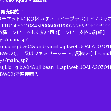
日発売開始！
ケットの取り扱いは e+ (イープラス) [PC/スマホ
jp/sys/T1U14P0010843P006001P002226930
各種コンビ二でも支払い可 ([コンビニ支払い詳細]
sys/main.jsp?
&uji.id=glbw04&uji.bean=L.apl.web.JOALA2030
d=GLBW02))。 又はファミリーマート店頭端末[「Fam
sys/main.jsp?
&uji.id=glbw04&uji.bean=L.apl.web.JOALA2030
=GLBW02)で直接購入。