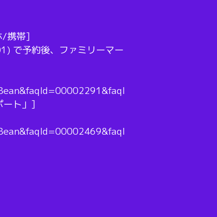
/携帯]
P0030001) で予約後、ファミリーマー
1Bean&faqId=00002291&faqI
iポート」]
1Bean&faqId=00002469&faqI