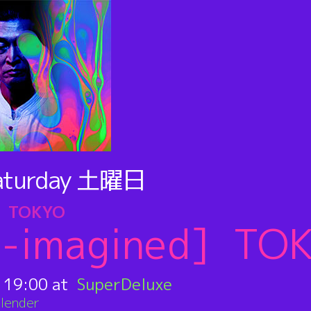
aturday
土曜日
d] TOKYO
e-imagined] TO
:
19:00
SuperDeluxe
lender