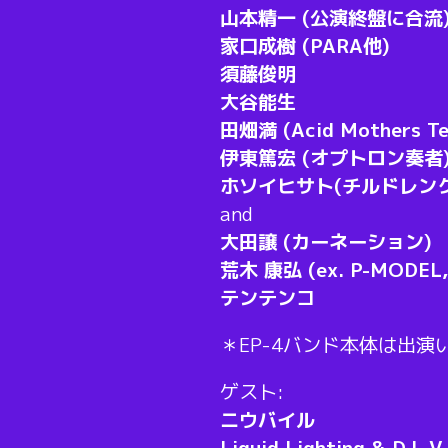
山本精一 (公演終盤に合流
家口成樹 (PARA他)
須藤俊明
大谷能生
田畑満 (Acid Mothers T
伊東篤宏 (オプトロン奏者
ホソイヒサト(チルドレン
and
大田譲 (カーネーション)
荒木 康弘 (ex. P-MOD
テンテンコ
＊EP-4バンド本体は出演
ゲスト:
ニウバイル
Liquid Lighting & DJ, 