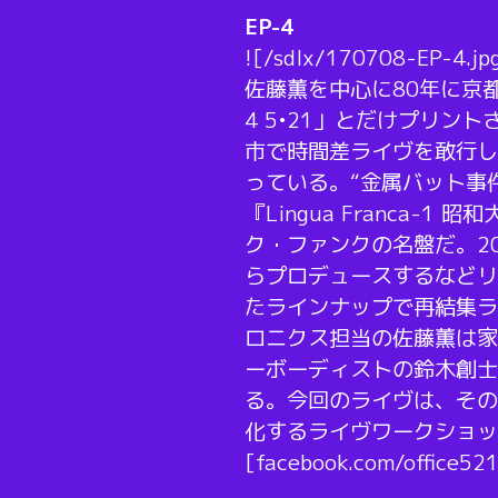
EP-4
![/sdlx/170708-EP-4.jp
佐藤薫を中心に80年に京
4 5•21」とだけプリン
市で時間差ライヴを敢行し
っている。“金属バット事
『Lingua Franca
ク・ファンクの名盤だ。2
らプロデュースするなどリ
たラインナップで再結集ラ
ロニクス担当の佐藤薫は家口
ーボーディストの鈴木創士と
る。今回のライヴは、そのEP
化するライヴワークショッ
[facebook.com/office52