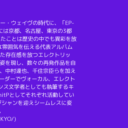
ー・ウェイヴの時代に、「EP-
日には京都、名古屋、東京の3都
いたことは歴史の中でも異彩を放
な雰囲気を伝える代表アルバム
りとした存在感を放つエレクトリッ
に姿を現し、数々の再発作品を自
ク、中村達也、千住宗臣らを加え
リーダーでヴォーカル、エレクト
フランス文学者としても執筆するキ
itPとしてそれぞれ活動してい
ミュージシャンを迎えシームレスに変
。
OKYO/)