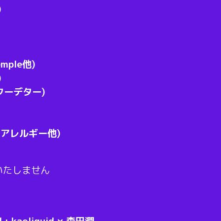
)
emple他)
)
クーデター)
EL,アレルギー他)
いたしません
VJ : kaoliquid × 森田潤