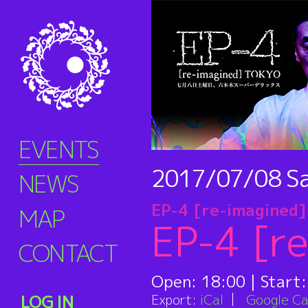
EVENTS
2017/07/08
S
NEWS
EP-4 [re-imagine
MAP
EP-4 [r
CONTACT
Open:
18:00
| Start
Export:
iCal
Google Ca
LOG IN