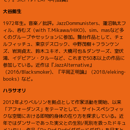
大谷能生
1972年生。音楽／批評。JazzDommunisters、蓮沼執太フ
ィル、呑むズ（with T.Mikawa/HIKO)、sim、masなど多
くのグループやセッションに参加。舞台作品として、チェ
ルフィッチュ、東京デスロック、中野茂樹＋フランケン
ズ、岩渕貞太、鈴木ユキオ、大橋可也＆ダンサーズ、室伏
鴻、イデビアン・クルーなど、これまで50本以上の作品に
参加している。近作は『JazzAlternative』
（2016/Blacksmoker)、『平岡正明論』（2018/eleking-
books）など。
ハラサオリ
2012年よりベルリンを拠点として作家活動を開始、以来
「アフォーダンス」をテーマとして、サイトスペシフィッ
クな空間における即物的身体の在り方を探求している。近
年ではダンサーであった実父との生別/死別を扱ったドキュ
メンタリー作品「Da Dad Dada(ダダッドダダ)」を日本と