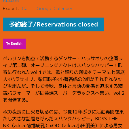
Export:
iCal
Google Calender
予約終了/Reservations closed
To English
ベルリンを拠点に活動するダンサー・ハラサオリの企画ラ
イブ第二弾、オープニングアクトはスパンクハッピー！昨
春に行われたvol.1では、歌と踊りの邂逅をテーマに七尾旅
人×ハラサオリ、柴田聡子×小暮香帆の2組がそれぞれタッ
グを組んだ。そして今秋、身体と言語の関係を追求する精
鋭パフォーマーが同会場スーパーデラックスへ集い、vol.2
を開催する。
秋の夜長に口火を切るのは、今夏12年ぶりに活動再開を果
たし大きな話題を呼んだスパンクハッピー。BOSS THE
NK（a.k.a.菊地成孔）xOD（a.k.a.小田朋美）による男女