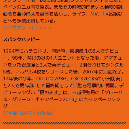
ドイツの二カ国で発表。またその静物的佇まいと動物的躍
動感を兼ね備えた身体を活かし、ライブ、MV、TV番組な
どへも多数出演している。
ハラサオリ official site
スパンクハッピー
1994年にハラミドリ、河野伸、菊地成孔の3人でデビュ
ー、98年、菊地のみの1人ユニットとなった後、アマチュ
アだった岩澤瞳と2人で再デビュー、2期合わせてシングル
6枚、アルバム4枚をリリースした後、2007年に活動終了。
12年後の今年、OD（DC/PRG、CRCK/LCKSの小田朋美）
と2人で第3期にして最終期として活動を電撃的に再開。デ
ビューシングル「夏の天才」は、三越伊勢丹の「グローバ
ル・グリーン・キャンペーン2018」のキャンペーンソン
グ。
SPANK HAPPY official