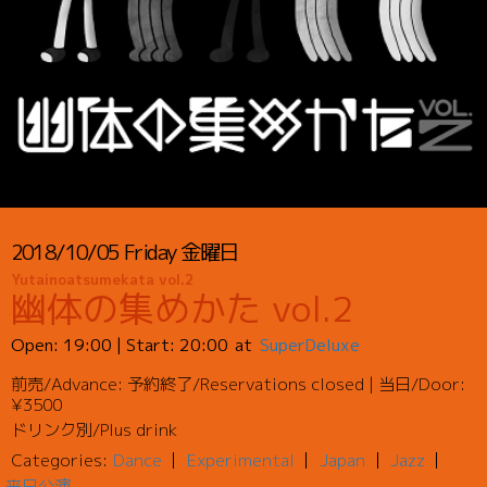
2018/10/05
Friday
金曜日
Yutainoatsumekata vol.2
幽体の集めかた vol.2
Open:
19:00
| Start:
20:00
SuperDeluxe
前売/Advance
:
予約終了/Reservations closed
|
当日/Door
:
¥3500
ドリンク別/Plus drink
Categories:
Dance
Experimental
Japan
Jazz
来日公演