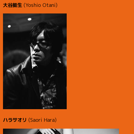
大谷能生
(Yoshio Otani)
ハラサオリ
(Saori Hara)