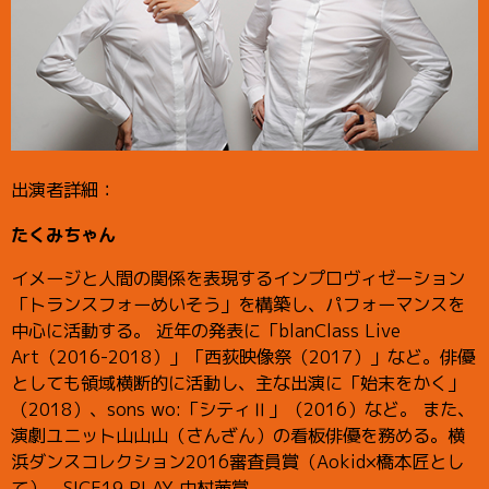
出演者詳細：
たくみちゃん
イメージと人間の関係を表現するインプロヴィゼーション
「トランスフォーめいそう」を構築し、パフォーマンスを
中心に活動する。 近年の発表に「blanClass Live
Art（2016-2018）」「西荻映像祭（2017）」など。俳優
としても領域横断的に活動し、主な出演に「始末をかく」
（2018）、sons wo:「シティⅡ」（2016）など。 また、
演劇ユニット山山山（さんざん）の看板俳優を務める。横
浜ダンスコレクション2016審査員賞（Aokid×橋本匠とし
て）。SICF19 PLAY 中村茜賞。