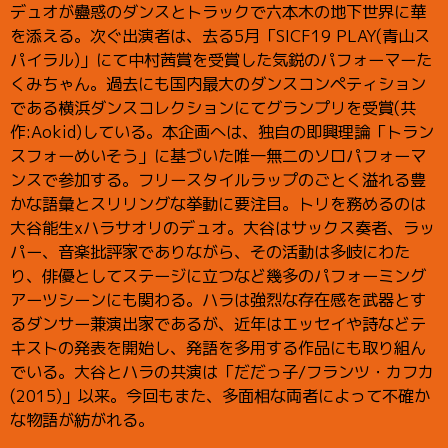
デュオが蠱惑のダンスとトラックで六本木の地下世界に華
を添える。次ぐ出演者は、去る5月「SICF19 PLAY(青山ス
パイラル)」にて中村茜賞を受賞した気鋭のパフォーマーた
くみちゃん。過去にも国内最大のダンスコンペティション
である横浜ダンスコレクションにてグランプリを受賞(共
作:Aokid)している。本企画へは、独自の即興理論「トラン
スフォーめいそう」に基づいた唯一無二のソロパフォーマ
ンスで参加する。フリースタイルラップのごとく溢れる豊
かな語彙とスリリングな挙動に要注目。トリを務めるのは
大谷能生xハラサオリのデュオ。大谷はサックス奏者、ラッ
パー、音楽批評家でありながら、その活動は多岐にわた
り、俳優としてステージに立つなど幾多のパフォーミング
アーツシーンにも関わる。ハラは強烈な存在感を武器とす
るダンサー兼演出家であるが、近年はエッセイや詩などテ
キストの発表を開始し、発語を多用する作品にも取り組ん
でいる。大谷とハラの共演は「だだっ子/フランツ・カフカ
(2015)」以来。今回もまた、多面相な両者によって不確か
な物語が紡がれる。