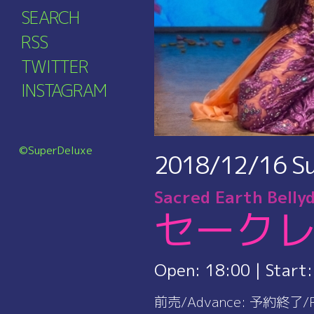
SEARCH
RSS
TWITTER
INSTAGRAM
©SuperDeluxe
2018/12/16
S
Sacred Earth Belly
セークレ
Open:
18:00
| Start
前売/Advance
:
予約終了/Res