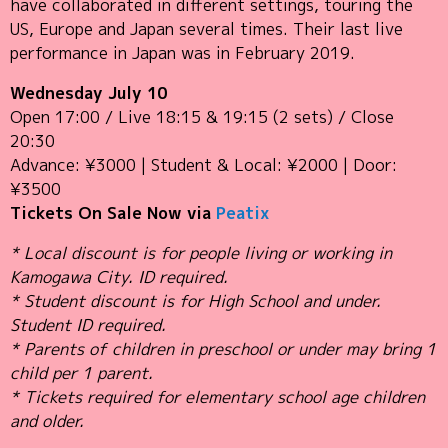
have collaborated in different settings, touring the
US, Europe and Japan several times. Their last live
performance in Japan was in February 2019.
Wednesday July 10
Open 17:00 / Live 18:15 & 19:15 (2 sets) / Close
20:30
Advance: ¥3000 | Student & Local: ¥2000 | Door:
¥3500
Tickets On Sale Now via
Peatix
* Local discount is for people living or working in
Kamogawa City. ID required.
* Student discount is for High School and under.
Student ID required.
* Parents of children in preschool or under may bring 1
child per 1 parent.
* Tickets required for elementary school age children
and older.