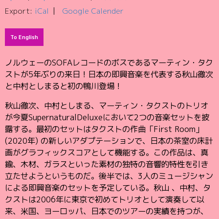
Export:
iCal
Google Calender
To English
ノルウェーのSOFAレコードのボスであるマーティン・タク
ストが5年ぶりの来日！日本の即興音楽を代表する秋山徹次
と中村としまると初の鴨川登場！
秋山徹次、中村としまる、マーティン・タクストのトリオ
が今夏SupernaturalDeluxeにおいて2つの音楽セットを披
露する。最初のセットはタクストの作曲「First Room」
(2020年) の新しいアダプテーションで、日本の茶室の床計
画がグラフィックスコアとして機能する。この作品は、真
鍮、木材、ガラスといった素材の独特の音響的特性を引き
立たせようというものだ。後半では、3人のミュージシャン
による即興音楽のセットを予定している。秋山 、中村、タ
クストは2006年に東京で初めてトリオとして演奏して以
来、米国、ヨーロッパ、日本でのツアーの実績を持つが、