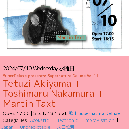
2024/07/10
Wednesday
水曜日
SuperDeluxe presents: SupernaturalDeluxe Vol.11
Tetuzi Akiyama +
Toshimaru Nakamura +
Martin Taxt
Open:
17:00
| Start:
18:15
鴨川 SupernaturalDeluxe
Categories:
Acoustic
Electronic
Improvisation
Japan
Unpredictable
来日公演