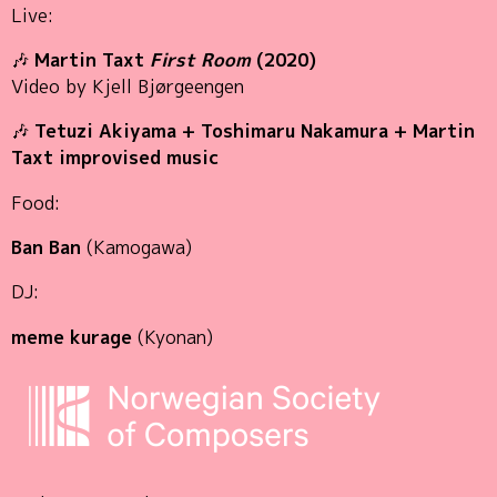
Live:
🎶
Martin Taxt
First Room
(2020)
Video by Kjell Bjørgeengen
🎶
Tetuzi Akiyama + Toshimaru Nakamura + Martin
Taxt improvised music
Food:
Ban Ban
(Kamogawa)
DJ:
meme kurage
(Kyonan)