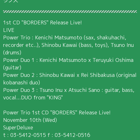
ツノ犬
1st CD "BORDERS" Release Live!
LIVE
Power Trio : Kenichi Matsumoto (sax, shakuhachi,
recorder etc..), Shinobu Kawai (bass, toys), Tsuno Inu
(drums)
Power Duo 1 : Kenichi Matsumoto x Teruyuki Oshima
(guitar)
Power Duo 2 : Shinobu Kawai x Rei Shibakusa (original
kobanashi duo)
Power Duo 3 : Tsuno Inu x Atsuchi Sano : guitar, bass,
vocal...DUO from "KING"
Power Trio 1st CD "BORDERS" Release Live!
November 10th (Wed)
SuperDeluxe
t : 03-5412-0515 f : 03-5412-0516