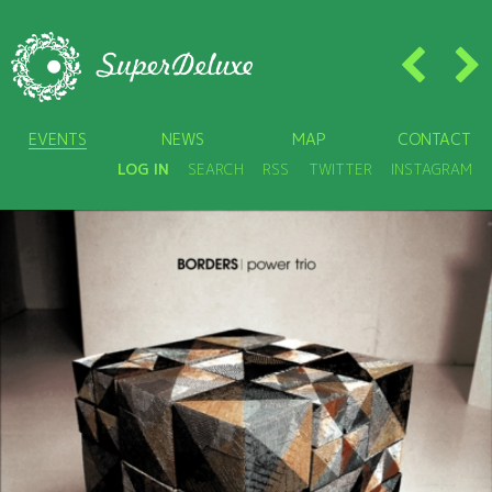
EVENTS
NEWS
MAP
CONTACT
LOG IN
SEARCH
RSS
TWITTER
INSTAGRAM