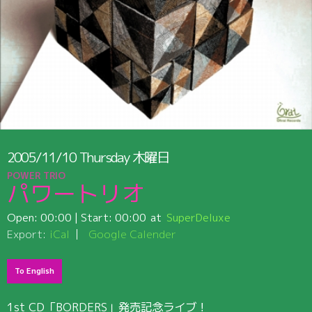
2005/11/10
Thursday
木曜日
POWER TRIO
パワートリオ
Open:
00:00
| Start:
00:00
SuperDeluxe
Export:
iCal
Google Calender
To English
1st CD「BORDERS」発売記念ライブ！