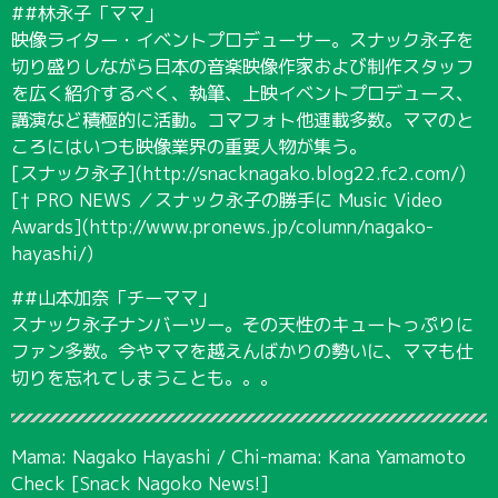
##林永子「ママ」
映像ライター・イベントプロデューサー。スナック永子を
切り盛りしながら日本の音楽映像作家および制作スタッフ
を広く紹介するべく、執筆、上映イベントプロデュース、
講演など積極的に活動。コマフォト他連載多数。ママのと
ころにはいつも映像業界の重要人物が集う。
[スナック永子](http://snacknagako.blog22.fc2.com/)
[† PRO NEWS ／スナック永子の勝手に Music Video
Awards](http://www.pronews.jp/column/nagako-
hayashi/)
##山本加奈「チーママ」
スナック永子ナンバーツー。その天性のキュートっぷりに
ファン多数。今やママを越えんばかりの勢いに、ママも仕
切りを忘れてしまうことも。。。
Mama: Nagako Hayashi / Chi-mama: Kana Yamamoto
Check [Snack Nagoko News!]