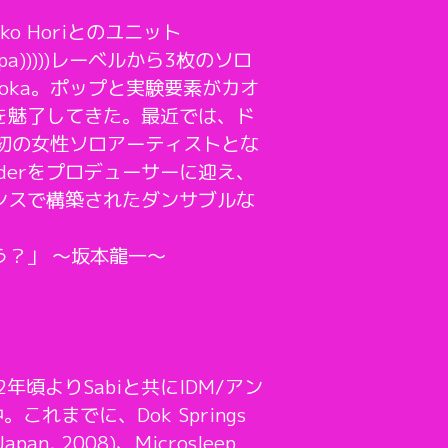
uko Horiとのユニット
npa)))))レーベルから3枚のソロ
oka。ポップと実験要素がカオ
を魅了してきた。最近では、ド
ル史上初の女性ソロアーティストとな
neiderをプロデューサーに迎え、
ンスで構築されたダンサブルな
？」 〜坂本龍一〜
年頃よりSabiと共にIDM/アン
れまでに、Dok Springs
 Japan, 2008)、Microsleep