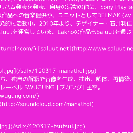
アルバム発表を発表。自身の活動の他に、Sony Playface, Nik
への音楽提供や、ユニットとしてDELMAK (w/ Cutsi
面で偶発的に活動中。2010年より、デザイナー・石井
luutを運営している。Lakhoの作品もSaluutを
.tumblr.com/) [saluut.net](http://www.saluut.ne
l.jpg](/sdlx/120317-manathol.jpg)
ち、独自の解釈で音像を生成、抽出、解体、再構築
ーベル BWUGUNG [ブガング] 主宰。
bwugung.com/)
(http://soundcloud.com/manathol)
jpg](/sdlx/120317-tsutsui.jpg)