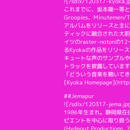
![/sdlx/120317-kyoka.j
これまでに、坂本龍一等とのSto
Groopies、Minutem
アルバムをリリースと主に
ティックに融合された大胆
イツのraster-noto
るKyokaの作品をリリースし
キュートな声のサンプルや
トラックを披露しています。
「どういう音楽を聴いてき
[Kyoka Homepage](http
##Jemapur
![/sdlx/120317-jema.jp
1986年生まれ。静岡県在住
ビエントを中心に取り扱うレー
(Hydeout Productions, 