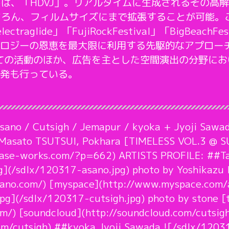
トは、「HDVJ」。リアルタイムに生成されるその高
もちろん、フィルムサイズにまで拡張することが可能。これ
electraglide」「FujiRockFestival」「BigBea
ロジーの恩恵を最大限に利用する先駆的なアプロー
しての活動のほか、広告を主とした空間演出の分野に
発も行っている。
Asano / Cutsigh / Jemapur / kyoka + Jyoji Sawad
: Masato TSUTSUI, Pokhara [TIMELESS VOL.3 @ S
ase-works.com/?p=662) ARTISTS PROFILE: ##Ta
](/sdlx/120317-asano.jpg) photo by Yoshikazu 
sano.com/) [myspace](http://www.myspace.com/a
pg](/sdlx/120317-cutsigh.jpg) photo by stone [
com/) [soundcloud](http://soundcloud.com/cutsig
om/cutsigh) ##kyoka Jyoji Sawada ![/sdlx/1203