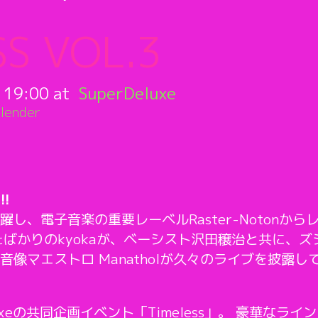
S VOL.3
:
19:00
SuperDeluxe
lender
!!
し、電子音楽の重要レーベルRaster-Notonか
したばかりのkyokaが、ベーシスト沢田穣治と共に、
像マエストロ Manatholが久々のライブを披露
rDeluxeの共同企画イベント「Timeless」。 豪華