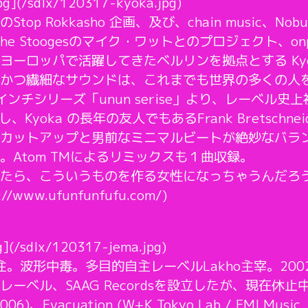
pg](/sdlx/120317-kyoka.jpg)
p Rokkasho 企画、及び、chain music、Nob
en/The Stoogesのマイク・ワットとのプロジェクト、o
ヨーロッパで活躍してきたベルリンを拠点とする Ky
かつ繊細なサウンドは、これまでも世界の多くの人
nの12インチシリーズ「unun serise」より、レーベ
、Kyoka の長年の友人でもあるFrank Bretsch
カットアップと男前なミニマルビートが絶妙なバラ
Atom TMによるリミックスも１曲収録。
たら、こういうものを作る女性になっちゃうんだろう
://www.ufunfunfufu.com/)
g](/sdlx/120317-jema.jpg)
。波形中毒。多目的自主レーベルLakho主宰。2002
ベル、SAAG Recordsを設立したが、現在休止中。こ
2006)、Evacuation (W+K Tokyo Lab / EMI Music