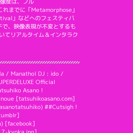
解像度は、フル
までに「Metamorphose」
chFestival」などへのフェスティバ
チで、映像表現が不変とするも
おいてリアルタイム＆インタラク
a / Manathol DJ : ido /
UPERDELUXE Official
tsuhiko Asano !
Inoue [tatsuhikoasano.com]
sanotatsuhiko) ##Cutsigh !
tumblr]
h) [facebook]
17-kyoka.jpg]