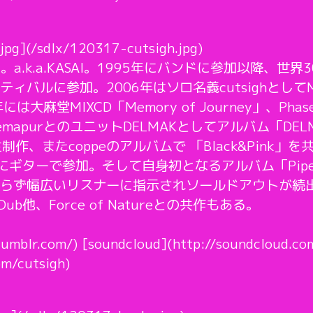
jpg](/sdlx/120317-cutsigh.jpg)
リスト。a.k.a.KASAI。1995年にバンドに参加以降
ルに参加。2006年はソロ名義cutsighとしてMIXCD
は大麻堂MIXCD「Memory of Journey」、Ph
mapurとのユニットDELMAKとしてアルバム「DELM
を自主制作、またcoppeのアルバムで 「Black&Pink」
ch作品にギターで参加。そして自身初となるアルバム「Pip
ならず幅広いリスナーに指示されソールドアウトが続
u Dub他、Force of Natureとの共作もある。
.tumblr.com/) [soundcloud](http://soundcloud.co
om/cutsigh)