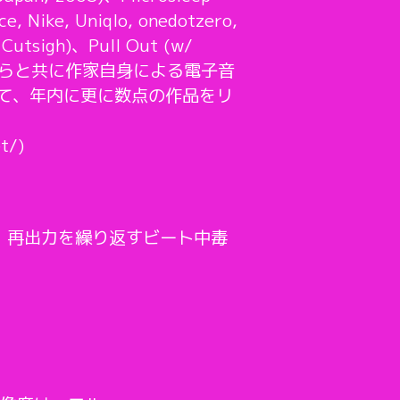
e, Uniqlo, onedotzero,
gh)、Pull Out (w/
利佳らと共に作家自身による電子音
通じて、年内に更に数点の作品をリ
t/)
、再出力を繰り返すビート中毒