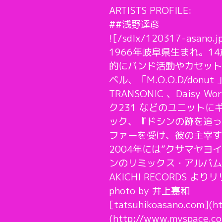
ARTISTS PROFILE:
##浅野達彦
![/sdlx/120317-asano.j
1966年岐阜県生まれ。
的にバンド活動やカセットM
ベル、「M.O.O.D/do
TRANSONIC 、Dai
ク231 などのユニットに
ック、『ドシンの跡を追って
ファーを受け、彼の主宰する英
2004年には”クサマヤヨ
ンのリミックス・アルバム、『B
AKICHI RECORDS よ
photo by 井上嘉和
[tatsuhikoasano.com](h
(http://www.myspace.co