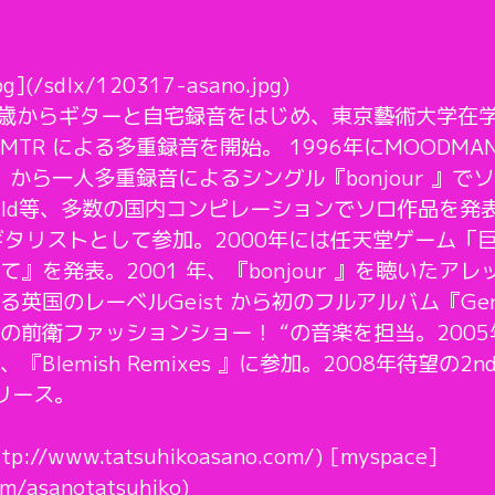
pg](/sdlx/120317-asano.jpg)
14歳からギターと自宅録音をはじめ、東京藝術大学在
TR による多重録音を開始。 1996年にMOODMA
nut 」から一人多重録音によるシングル『bonjour 』
sy World等、多数の国内コンピレーションでソロ作品を
ギタリストとして参加。2000年には任天堂ゲーム「
』を発表。2001 年、『bonjour 』を聴いたア
国のレーベルGeist から初のフルアルバム『Genny
イの前衛ファッションショー！ “の音楽を担当。20
lemish Remixes 』に参加。2008年待望の2nd
りリリース。
ttp://www.tatsuhikoasano.com/) [myspace]
m/asanotatsuhiko)