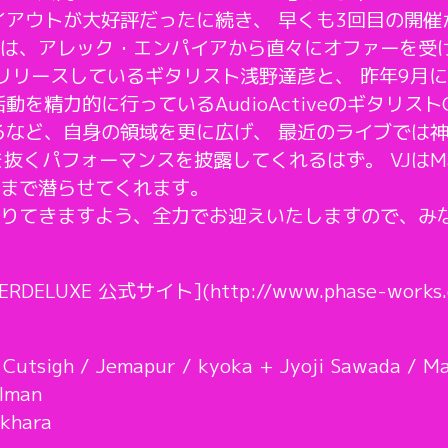
イアウトが大好評だったに続き、 早くも3回目の開催
は、アレック・エンパイアから直々にオファーを受け
ムをリリースしているギタリスト浅野達彦と、 昨年9月
を精力的に行っているAudioActiveのギタリストC
るなど、自身の領域を更に広げ、 最近のライブでは
を抜くパフォーマンスを披露してくれるはず。 VJはMas
まで潜らせてくれます。
りてきますよう、全力でお迎えいたしますので、み
PERDELUXE 公式サイト](http://www.phase-works
/ Cutsigh / Jemapur / kyoka + Jyoji Sawada / M
alman
okhara