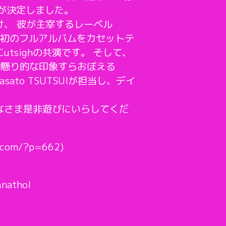
が決定しました。
、 彼が主宰するレーベル
に初のフルアルバムをカセットテ
utsighの共演です。 そして、
神懸り的な印象すらおぼえる
ato TSUTSUIが担当し、デイ
なさま是非遊びにいらしてくだ
.com/?p=662)
anathol