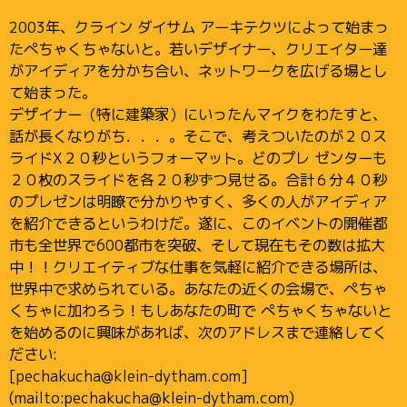
2003年、クライン ダイサム アーキテクツによって始まっ
たぺちゃくちゃないと。若いデザイナー、クリエイター達
がアイディアを分かち合い、ネットワークを広げる場とし
て始まった。
デザイナー（特に建築家）にいったんマイクをわたすと、
話が長くなりがち．．．。そこで、考えついたのが２０ス
ライドX２０秒というフォーマット。どのプレ ゼンターも
２０枚のスライドを各２０秒ずつ見せる。合計６分４０秒
のプレゼンは明瞭で分かりやすく、多くの人がアイディア
を紹介できるというわけだ。遂に、このイベントの開催都
市も全世界で600都市を突破、そして現在もその数は拡大
中！！クリエイティブな仕事を気軽に紹介できる場所は、
世界中で求められている。あなたの近くの会場で、ぺちゃ
くちゃに加わろう！もしあなたの町で ぺちゃくちゃないと
を始めるのに興味があれば、次のアドレスまで連絡してく
ださい:
[pechakucha@klein-dytham.com]
(mailto:pechakucha@klein-dytham.com)