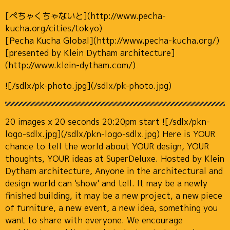
[ぺちゃくちゃないと](http://www.pecha-
kucha.org/cities/tokyo)
[Pecha Kucha Global](http://www.pecha-kucha.org/)
[presented by Klein Dytham architecture]
(http://www.klein-dytham.com/)
![/sdlx/pk-photo.jpg](/sdlx/pk-photo.jpg)
20 images x 20 seconds 20:20pm start ![/sdlx/pkn-
logo-sdlx.jpg](/sdlx/pkn-logo-sdlx.jpg) Here is YOUR
chance to tell the world about YOUR design, YOUR
thoughts, YOUR ideas at SuperDeluxe. Hosted by Klein
Dytham architecture, Anyone in the architectural and
design world can 'show' and tell. It may be a newly
finished building, it may be a new project, a new piece
of furniture, a new event, a new idea, something you
want to share with everyone. We encourage