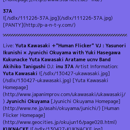
37A
![/sdlx/111226-37A.jpg](/sdlx/111226-37A.jpg)
[PANTY](http://p-a-n-t-y.com/)
Live:
Yuta Kawasaki ＋"Human Flicker" VJ : Yasunori
Ikunishi × Jyunichi Okuyama with Yuki Hasegawa
Kukunacke Yuta Kawasaki Aratame ucnv Band
Akihiko Tanigushi
DJ:
inu 37A
Artist Information:
Yuta Kawasaki
![/sdlx/130427-ukawasaki.jpg]
(/sdlx/130427-ukawasaki.jpg) [Yuta Kawasaki
Homepage]
(http://www.japanimprov.com/ukawasaki/ukawasakij/
)
Jyunichi Okuyama
[Jyunichi Okuyama Homepage]
(http://www.ne.jp/asahi/okuyama/junichi/) [Human
Flicker Homepage]
(http://www.geocities.jp/okujun16/page028.html)
KUKNACKE
![/sdlx/130427-KUKNACKE.jpg]