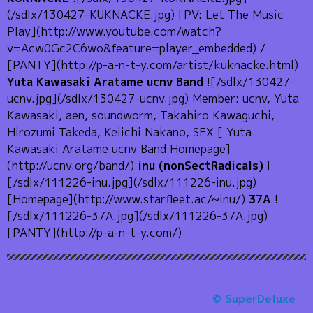
(/sdlx/130427-KUKNACKE.jpg) [PV: Let The Music
Play](http://www.youtube.com/watch?
v=Acw0Gc2C6wo&feature=player_embedded) /
[PANTY](http://p-a-n-t-y.com/artist/kuknacke.html)
Yuta Kawasaki Aratame ucnv Band
![/sdlx/130427-
ucnv.jpg](/sdlx/130427-ucnv.jpg) Member: ucnv, Yuta
Kawasaki, aen, soundworm, Takahiro Kawaguchi,
Hirozumi Takeda, Keiichi Nakano, SEX [ Yuta
Kawasaki Aratame ucnv Band Homepage]
(http://ucnv.org/band/)
inu (nonSectRadicals)
!
[/sdlx/111226-inu.jpg](/sdlx/111226-inu.jpg)
[Homepage](http://www.starfleet.ac/~inu/)
37A
!
[/sdlx/111226-37A.jpg](/sdlx/111226-37A.jpg)
[PANTY](http://p-a-n-t-y.com/)
© SuperDeluxe