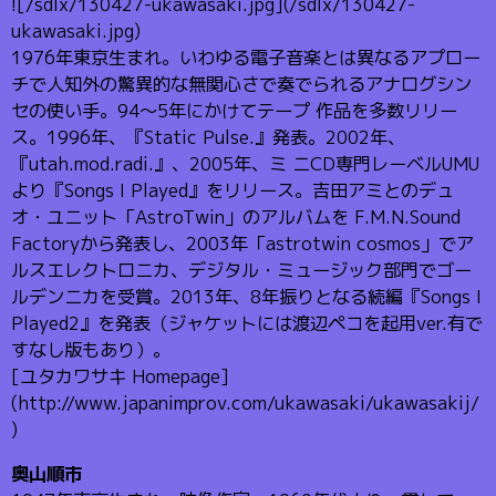
![/sdlx/130427-ukawasaki.jpg](/sdlx/130427-
ukawasaki.jpg)
1976年東京生まれ。いわゆる電子音楽とは異なるアプロー
チで人知外の驚異的な無関心さで奏でられるアナログシン
セの使い手。94～5年にかけてテープ 作品を多数リリー
ス。1996年、『Static Pulse.』発表。2002年、
『utah.mod.radi.』、2005年、ミ ニCD専門レーベルUMU
より『Songs I Played』をリリース。吉田アミとのデュ
オ・ユニット「AstroTwin」のアルバムを F.M.N.Sound
Factoryから発表し、2003年「astrotwin cosmos」でア
ルスエレクトロニカ、デジタル・ミュージック部門でゴー
ルデンニカを受賞。2013年、8年振りとなる続編『Songs I
Played2』を発表（ジャケットには渡辺ペコを起用ver.有で
すなし版もあり）。
[ユタカワサキ Homepage]
(http://www.japanimprov.com/ukawasaki/ukawasakij/
)
奥山順市