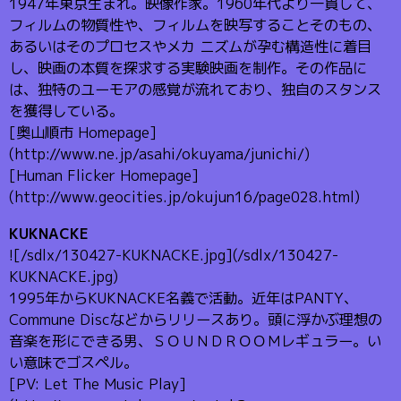
1947年東京生まれ。映像作家。1960年代より一貫して、
フィルムの物質性や、フィルムを映写することそのもの、
あるいはそのプロセスやメカ ニズムが孕む構造性に着目
し、映画の本質を探求する実験映画を制作。その作品に
は、独特のユーモアの感覚が流れており、独自のスタンス
を獲得している。
[奥山順市 Homepage]
(http://www.ne.jp/asahi/okuyama/junichi/)
[Human Flicker Homepage]
(http://www.geocities.jp/okujun16/page028.html)
KUKNACKE
![/sdlx/130427-KUKNACKE.jpg](/sdlx/130427-
KUKNACKE.jpg)
1995年からKUKNACKE名義で活動。近年はPANTY、
Commune Discなどからリリースあり。頭に浮かぶ理想の
音楽を形にできる男、ＳＯＵＮＤＲＯＯＭレギュラー。い
い意味でゴスペル。
[PV: Let The Music Play]