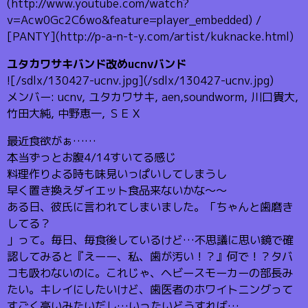
(http://www.youtube.com/watch?
v=Acw0Gc2C6wo&feature=player_embedded) /
[PANTY](http://p-a-n-t-y.com/artist/kuknacke.html)
ユタカワサキバンド改めucnvバンド
![/sdlx/130427-ucnv.jpg](/sdlx/130427-ucnv.jpg)
メンバー: ucnv, ユタカワサキ, aen,soundworm, 川口貴大,
竹田大純, 中野恵一, ＳＥＸ
最近食欲がぁ……
本当ずっとお腹4/14すいてる感じ
料理作りよる時も味見いっぱいしてしまうし
早く置き換えダイエット食品来ないかな～～
ある日、彼氏に言われてしまいました。「ちゃんと歯磨き
してる？
」って。毎日、毎食後しているけど…不思議に思い鏡で確
認してみると『えーー、私、歯が汚い！？』何で！？タバ
コも吸わないのに。これじゃ、ヘビースモーカーの部長み
たい。キレイにしたいけど、歯医者のホワイトニングって
すごく高いみたいだし…いったいどうすれば…