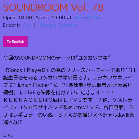
SOUNDROOM Vol. 78
Open:
18:00
| Start:
19:00
SuperDeluxe
Export:
iCal
Google Calender
To English
今回のSOUNDROOMのテーマは”ユタカワサキ”
『Songs I Played2』の為のリリースパーティーであり当日
誕生日でもあるユタカワサキの日です。ユタカワサキライ
ブに”Human Flicker” VJ（生西康典×奥山順市with長谷川
優樹） にLIVEで映像を付けていただきます！！！
ＫＵＫＮＡＣＫＥは今回はＬＩＶＥです！？他、ゲストラ
イブにユタカワサキバンド改めucnvバンド、谷口暁彦。Ｄ
Ｊはレギュラーのいぬ、３７Ａがお届けスペシャルday!!!見
逃すな!?
Live: