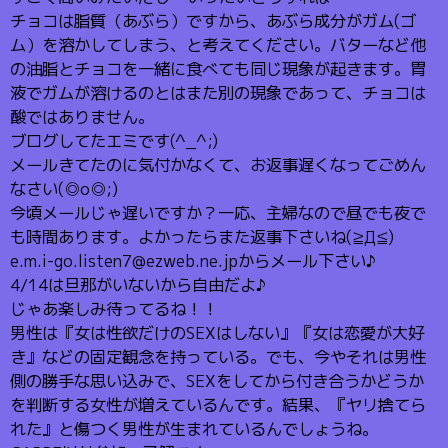
チョコは脂質（あぶら）ですから、あぶら成分がガム(ゴ
ム）を溶かしてしまう、と考えてください。バターなど他
の油脂とチョコを一緒に食べても同じ現象が起きます。胃
液でガムが溶けるのとはまた別の現象であって、チョコは
酸ではありません。
ブログしてたエミです(^_^;)
メールきてたのに気付かなくて、お返事遅くなってごめん
なさい(◎o◎;)
今頃メールじゃ遅いですか？一応、主婦なので昼でも夜で
も時間あります。よかったらまた返事下さいね(≧Д≦)
e.m.i-go.listen7@ezweb.ne.jpからメール下さい♪
4/14は旦那がいないから自由だよ♪
じゃあ楽しみ待ってるね！！
男性は『女は性欲だけのSEXはしない』『女は恋愛が大好
き』などの固定観念を持っている。でも、今やそれは男性
側の勝手な思い込みで、SEXをしてから付き合うかどうか
を判断する女性が増えているんです。結果、『ヤリ捨てら
れた』と傷つく男性が生まれているんでしょうね。